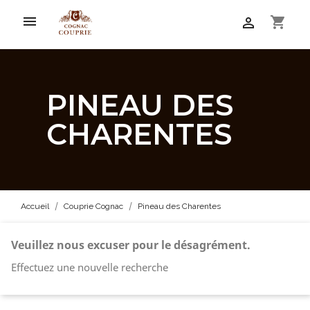

shopping_cart

PINEAU DES
CHARENTES
Accueil
Couprie Cognac
Pineau des Charentes
Veuillez nous excuser pour le désagrément.
Effectuez une nouvelle recherche