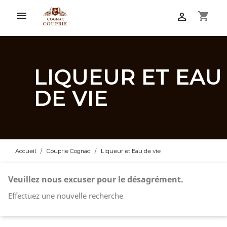

shopping_cart

LIQUEUR ET EAU
DE VIE
Accueil
Couprie Cognac
Liqueur et Eau de vie
Veuillez nous excuser pour le désagrément.
Effectuez une nouvelle recherche