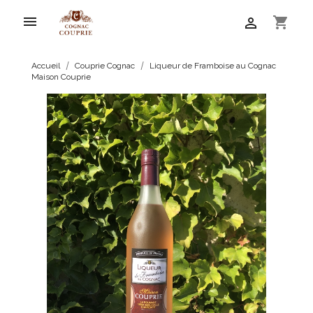

shopping_cart

Accueil
Couprie Cognac
Liqueur de Framboise au Cognac
Maison Couprie