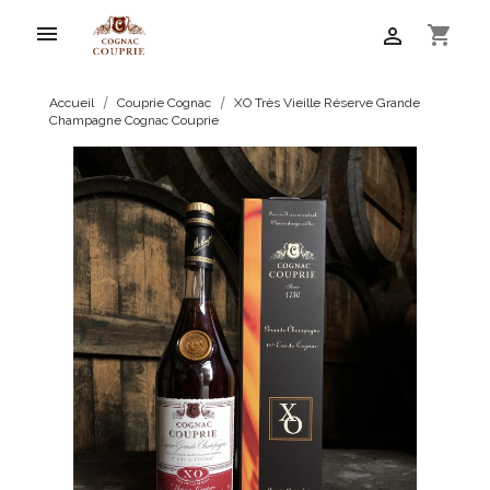

shopping_cart

Accueil
Couprie Cognac
XO Très Vieille Réserve Grande
Champagne Cognac Couprie