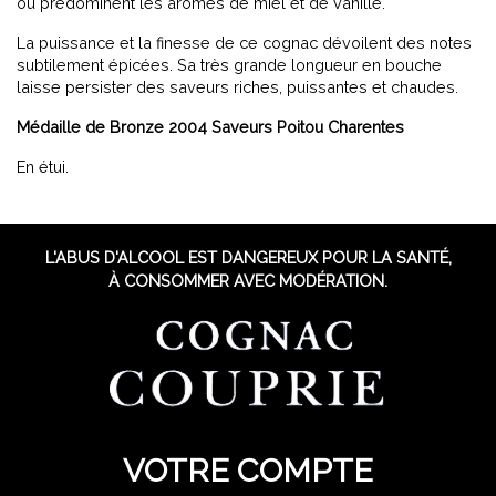
où prédominent les arômes de miel et de vanille.
La puissance et la finesse de ce cognac dévoilent des notes
subtilement épicées. Sa très grande longueur en bouche
laisse persister des saveurs riches, puissantes et chaudes.
Médaille de Bronze 2004 Saveurs Poitou Charentes
En étui.
L'ABUS D'ALCOOL EST DANGEREUX POUR LA SANTÉ,
À CONSOMMER AVEC MODÉRATION.
VOTRE COMPTE